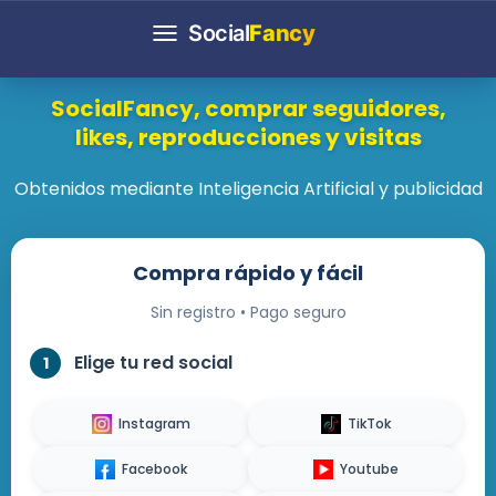
Social
Fancy
Toggle
navigation
SocialFancy, comprar seguidores,
likes, reproducciones y visitas
Obtenidos mediante Inteligencia Artificial y publicidad
Compra rápido y fácil
Sin registro • Pago seguro
Elige tu red social
1
Instagram
TikTok
Facebook
Youtube