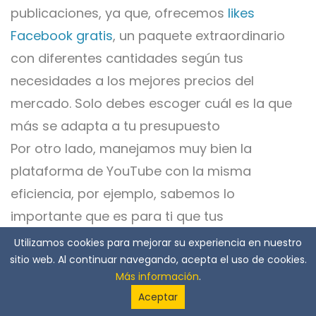
publicaciones, ya que, ofrecemos
likes
Facebook gratis
, un paquete extraordinario
con diferentes cantidades según tus
necesidades a los mejores precios del
mercado. Solo debes escoger cuál es la que
más se adapta a tu presupuesto
Por otro lado, manejamos muy bien la
plataforma de YouTube con la misma
eficiencia, por ejemplo, sabemos lo
importante que es para ti que tus
publicaciones se compartan por el número de
Utilizamos cookies para mejorar su experiencia en nuestro
sitio web. Al continuar navegando, acepta el uso de cookies.
vistas que tiene, por ello, hemos creados
Más información
.
herramientas con la idea de
conseguir visitas
Aceptar
gratis YouTube
y que sigas aumentando